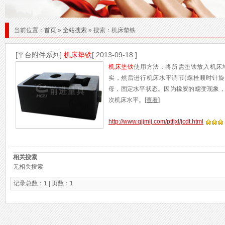
当前位置：
首页
»
全站搜索
» 搜索：机床垫铁
[平台附件系列]
机床垫铁
[ 2013-09-18 ]
机床垫铁
使用方法：将所需垫铁放入机床
实，然后进行机床水平调节(螺栓顺时针旋
母，固定水平状态。因为橡胶的蠕变现象
次机床水平。
[查看]
http://www.qjjmlj.com/ptfjxl/jcdt.html
相关搜索
无相关搜索
记录总数：1 | 页数：1