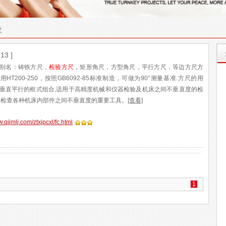
尺
13 ]
别名：铸铁方尺，
检验方尺
，矩形角尺，方型角尺，平行方尺，等边方尺方
HT200-250，按照GB6092-85标准制造，可做为90°测量基准.方尺的用
垂直平行的框式组合,适用于高精度机械和仪器检验及机床之间不垂直度的检
来检查各种机床内部件之间不垂直度的重要工具。
[查看]
w.qjjmlj.com/ztxjpcxl/fc.html
1