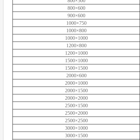
800×500
800×600
900×600
1000×750
1000×800
1000×1000
1200×800
1200×1000
1500×1000
1500×1500
2000×600
2000×1000
2000×1500
2000×2000
2500×1500
2500×2000
2500×2500
3000×1000
3000×1500