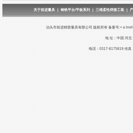
关于前进量具
|
铸铁平台/平板系列
|
三维柔性焊接工装
|
泊头市前进精密量具有限公司 版权所有 备案号:< a href="http://w
地 址：中国 河北
电话：0317-8175819 传真：03