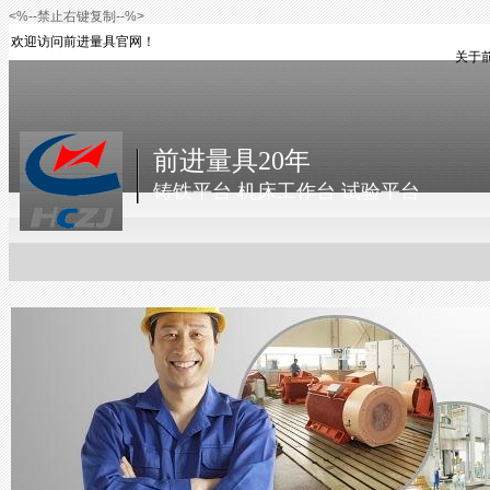
<%--禁止右键复制--%>
欢迎访问前进量具官网！
关于
前进量具20年
铸铁平台 机床工作台 试验平台