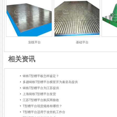
划线平台
基础平台
相关资讯
铸铁T型槽平板怎样鉴定？
多趟铸铁T型槽平台横竖开为秦皇岛提供
铸铁T型槽平台为江苏提供
上海铸铁T型槽平台发货
江苏T型槽平台购买商验收
T型槽平台现货规格有哪些？
T型槽平台适用于攻丝机工作台