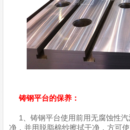
铸钢平台的保养：
1、铸钢平台使用前用无腐蚀性汽
净，并用脱脂棉纱擦拭干净，方可使