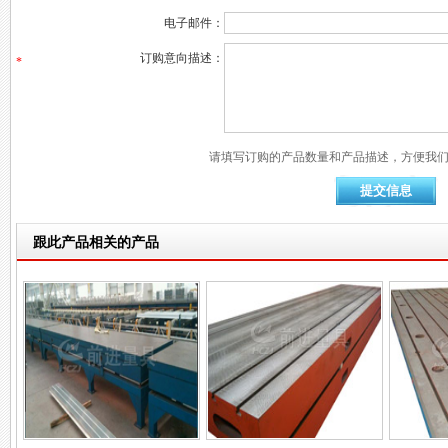
跟此产品相关的产品