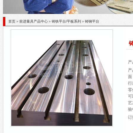
首页
»
前进量具产品中心
»
铸铁平台/平板系列
»
铸钢平台
产
产
面
行
零
可
艺
验
订