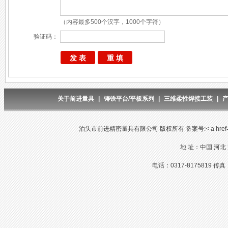
（内容最多500个汉字，1000个字符）
验证码：
关于前进量具
|
铸铁平台/平板系列
|
三维柔性焊接工装
|
泊头市前进精密量具有限公司 版权所有 备案号:< a href="http://w
地 址：中国 河北
电话：0317-8175819 传真：03