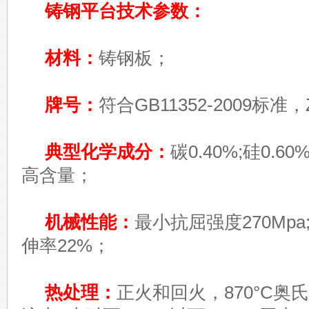
铸钢平台技术参数：
材料：
铸钢板；
牌号：
符合GB11352-2009标准，
典型化学成分：
碳0.40%;硅0.60
高含量；
机械性能：
最小抗屈强度270Mpa
伸率22%；
热处理：
正火和回火，870°C