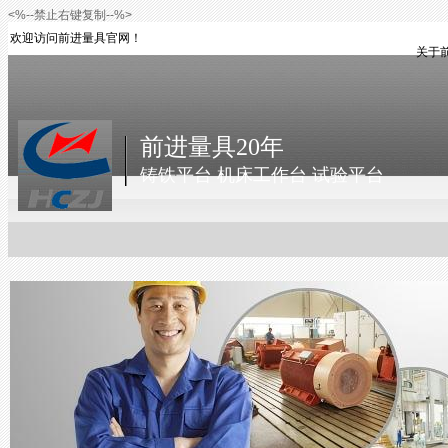
<%--禁止右键复制--%>
欢迎访问前进量具官网！
关于
前进量具20年
铸铁平台 机床工作台 试验平台