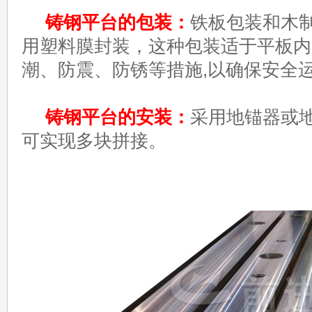
铸钢平台的包装：
铁板包装和木
用塑料膜封装，这种包装适于平板内
潮、防震、防锈等措施,以确保安全
铸钢平台的安装：
采用地锚器或
可实现多块拼接。