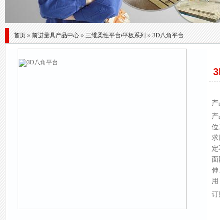
首页
»
前进量具产品中心
»
三维柔性平台/平板系列
»
3D八角平台
产
产
位
求
定
面
伸
用
订