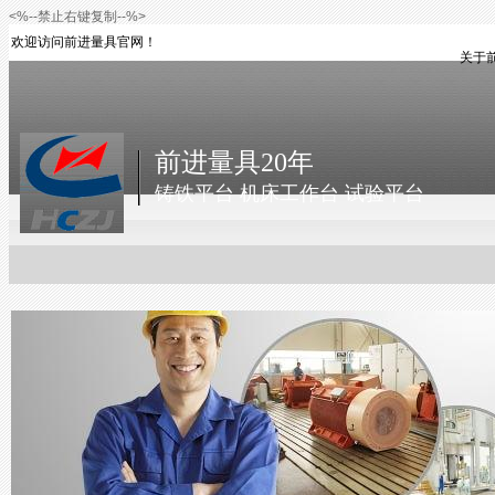
<%--禁止右键复制--%>
欢迎访问前进量具官网！
关于
前进量具20年
铸铁平台 机床工作台 试验平台