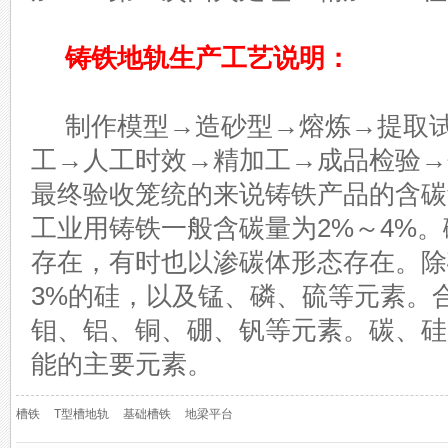
铸铁地轨生产工艺说明：
制作模型→造砂型→熔炼→提取试
工→人工时效→精加工→成品检验→
最终验收笼统的来说铸铁产品的含碳
工业用铸铁一般含碳量为2%～4%
存在，有时也以渗碳体形态存在。除
3%的硅，以及锰、磷、硫等元素。
钼、铝、铜、硼、钒等元素。碳、硅
能的主要元素。
槽铁
T型槽地轨
基础槽铁
地梁平台