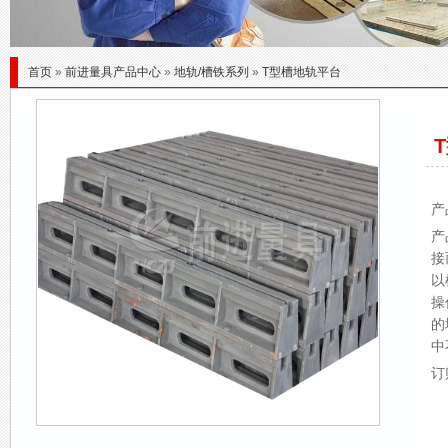
首页
»
前进量具产品中心
»
地轨/槽铁系列
»
T型槽地轨平台
产
产
接
以
操
的
中
订