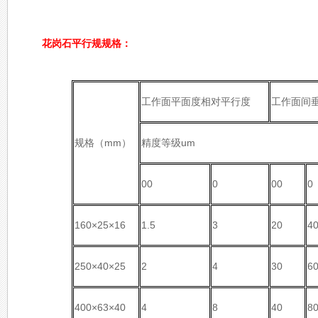
花岗石平行规规格：
工作面平面度相对平行度
工作面间
规格（mm）
精度等级um
00
0
00
0
160×25×16
1.5
3
20
4
250×40×25
2
4
30
6
400×63×40
4
8
40
8