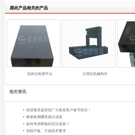
跟此产品相关的产品
花岗石检测平台
大理石机械构件
相关资讯
前进量具提前祝广大新老客户春节快乐！
桥板检测哪里易出误差
如何考虑桥板的定位误差？
划线平板、方箱技术要求