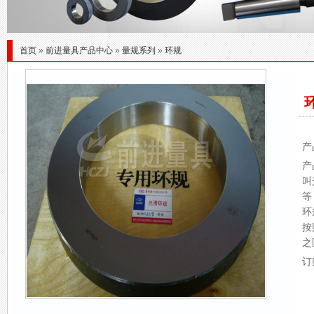
首页
»
前进量具产品中心
»
量规系列
»
环规
产
产
叫
等
环
按
之
订