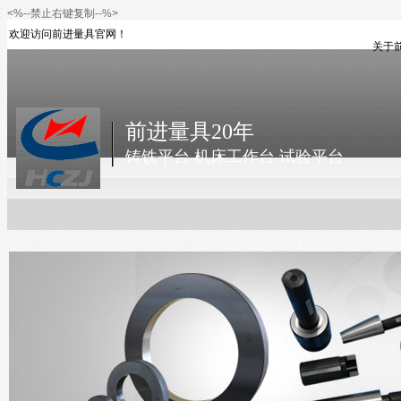
<%--禁止右键复制--%>
欢迎访问前进量具官网！
关于
前进量具20年
铸铁平台 机床工作台 试验平台