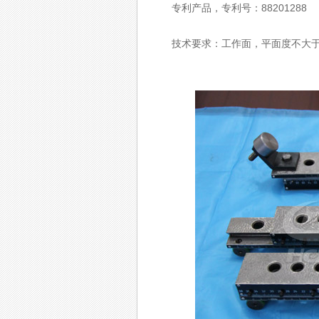
专利产品，专利号：88201288
技术要求：工作面，平面度不大于0.