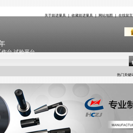
关于前进量具
|
收藏前进量具
|
网站地图
|
在线留
年
工作台 试验平台
热门关键词