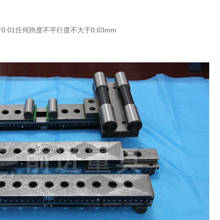
01任何跨度不平行度不大于0.03mm