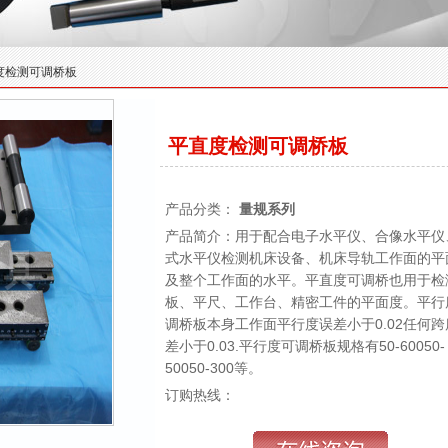
度检测可调桥板
平直度检测可调桥板
产品分类：
量规系列
产品简介：用于配合电子水平仪、合像水平仪
式水平仪检测机床设备、机床导轨工作面的平
及整个工作面的水平。平直度可调桥也用于检
板、平尺、工作台、精密工件的平面度。平行
调桥板本身工作面平行度误差小于0.02任何跨
差小于0.03.平行度可调桥板规格有50-60050-
50050-300等。
订购热线：