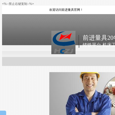
<%--禁止右键复制--%>
欢迎访问前进量具官网！
前进量具20
铸铁平台 机床