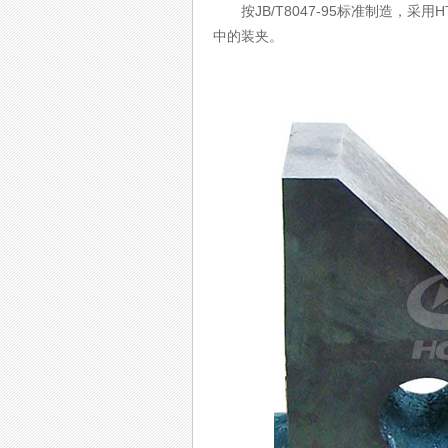
按JB/T8047-95标准制造，采
中的装夹。