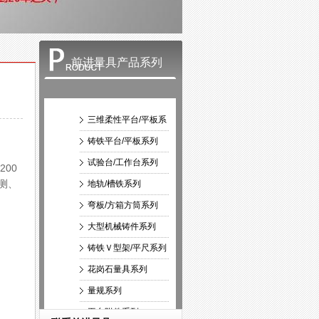
前进量具产品系列
三维柔性平台/平板系
列
铸铁平台/平板系列
试验台/工作台系列
200
测、
地轨/槽铁系列
弯板/方箱方筒系列
大型机械铸件系列
铸铁Ｖ型架/平尺系列
花岗石量具系列
量规系列
平台附件系列