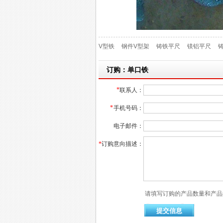
V型铁
钢件V型架
铸铁平尺
镁铝平尺
订购：单口铁