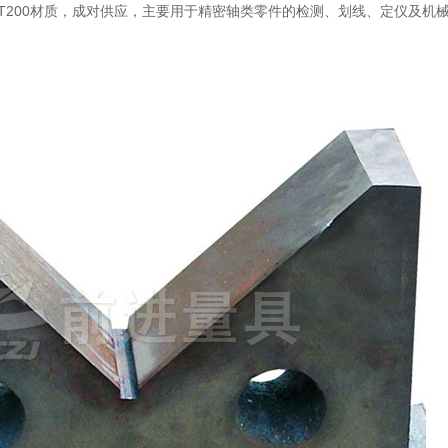
用HT200材质，成对供应，主要用于精密轴类零件的检测、划线、定仪及机