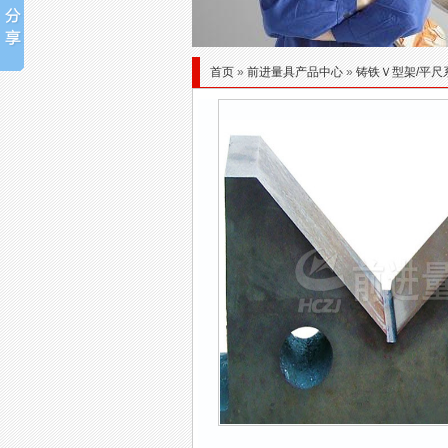
首页
»
前进量具产品中心
»
铸铁Ｖ型架/平尺