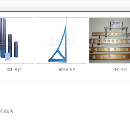
圆柱角尺
铸铁直角尺
镁铝平尺
慈溪提供