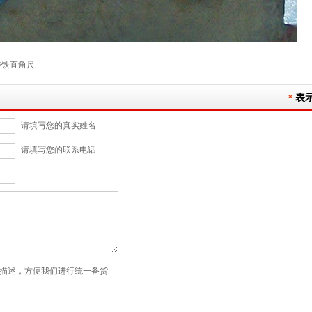
铸铁直角尺
表
*