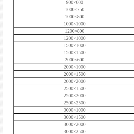
900×600
1000×750
1000×800
1000×1000
1200×800
1200×1000
1500×1000
1500×1500
2000×600
2000×1000
2000×1500
2000×2000
2500×1500
2500×2000
2500×2500
3000×1000
3000×1500
3000×2000
3000×2500