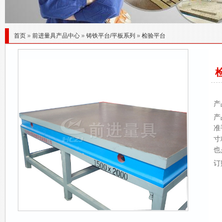
首页
»
前进量具产品中心
»
铸铁平台/平板系列
»
检验平台
产
产
准
寸
也
订