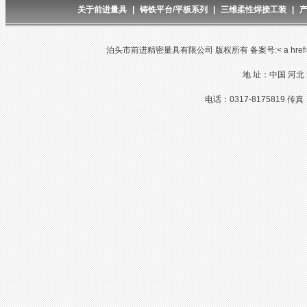
关于前进量具
|
铸铁平台/平板系列
|
三维柔性焊接工装
|
泊头市前进精密量具有限公司 版权所有 备案号:< a href="http://w
地 址：中国 河北
电话：0317-8175819 传真：03