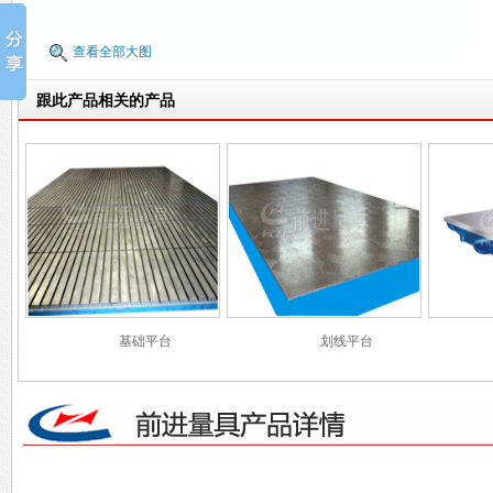
查看全部大图
跟此产品相关的产品
基础平台
划线平台