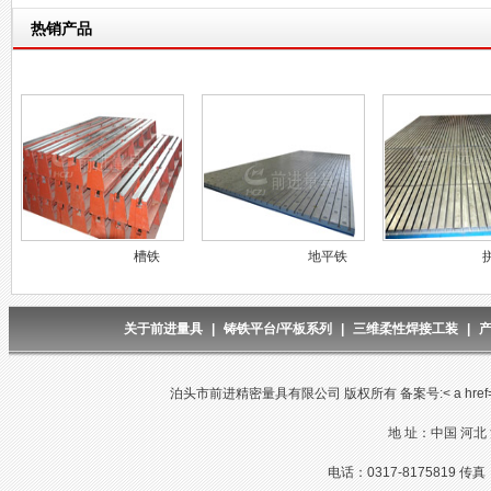
热销产品
槽铁
地平铁
关于前进量具
|
铸铁平台/平板系列
|
三维柔性焊接工装
|
泊头市前进精密量具有限公司 版权所有 备案号:< a href="http://w
地 址：中国 河北
电话：0317-8175819 传真：03