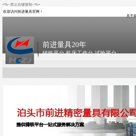
<%--禁止右键复制--%>
欢迎访问前进量具官网！
关于
前进量具20年
铸铁平台 机床工作台 试验平台