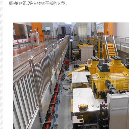
振动模拟试验台铸钢平板的选型。