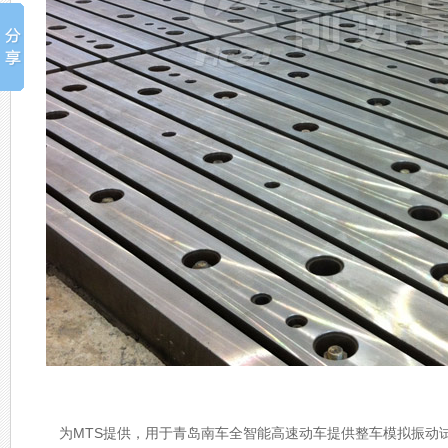
为MTS提供，用于青岛南车全智能高速动车提供整车模拟振动试