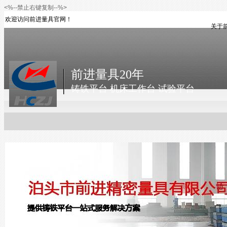
<%--禁止右键复制--%>
欢迎访问前进量具官网！
关于
前进量具20年
铸铁平台 机床工作台 试验平台