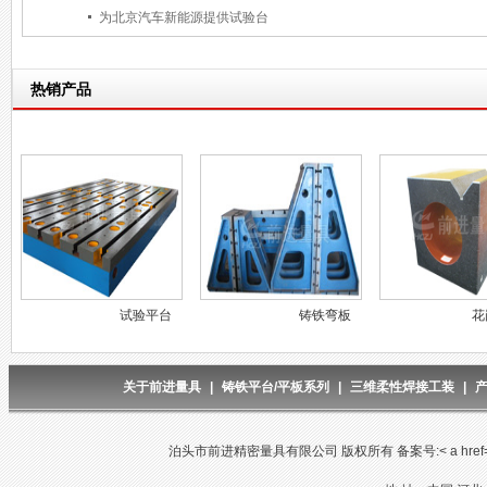
为北京汽车新能源提供试验台
热销产品
试验平台
铸铁弯板
花
关于前进量具
|
铸铁平台/平板系列
|
三维柔性焊接工装
|
泊头市前进精密量具有限公司 版权所有 备案号:< a href="http://w