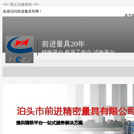
<%--禁止右键复制--%>
欢迎访问前进量具官网！
关于
前进量具20年
铸铁平台 机床工作台 试验平台