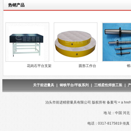
热销产品
花岗石平台支架
圆形工作台
锥
关于前进量具
|
铸铁平台/平板系列
|
三维柔性焊接工装
|
泊头市前进精密量具有限公司 版权所有 备案号:< a href="http://w
地 址：中国 河北
电话：0317-8175819 传真：03