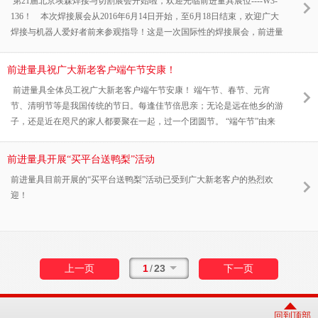
第21届北京埃森焊接与切割展会开始啦，欢迎光临前进量具展位----W3-
136！ 本次焊接展会从2016年6月14日开始，至6月18日结束，欢迎广大
焊接与机器人爱好者前来参观指导！这是一次国际性的焊接展会，前进量
具展台展示了许多制作精密的三维柔性工装，吸引了来自世界各地的工装
需求者前来参观和现场采购。 上图为韩国客户参观前进量具柔性工装 上
前进量具祝广大新老客户端午节安康！
图为英国客户参观前进柔性工装 上图为越南客户现场签单
前进量具全体员工祝广大新老客户端午节安康！ 端午节、春节、元宵
节、清明节等是我国传统的节日。每逢佳节倍思亲；无论是远在他乡的游
子，还是近在咫尺的家人都要聚在一起，过一个团圆节。 “端午节”由来
已久。分大端午和小端午。小端午是农历五月初五大端午是在五月十
五。“端”字有初始的意思，“端午”就是五月的第一个逢五。端午节又
前进量具开展“买平台送鸭梨”活动
叫“龙舟节”“诗人节”“灯节”。说起这些
前进量具目前开展的“买平台送鸭梨”活动已受到广大新老客户的热烈欢
迎！
1
/
23
上一页
下一页
回到顶部