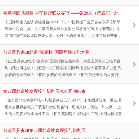
嘉克杯圆满谢幕 中车欧焊联双夺冠 ——记2016（第四届）北
京“嘉克杯”国际焊接技能大赛
由国际焊接技能大赛组委会(Arc Cup)、中国机械工业联合会教育培训部
等单位联合主办、北京嘉克新兴科技有限公司承办的2016（第四届）北
京“嘉克杯”国际焊接技能大赛，经过4天的紧张比拼，完成了所有赛事，
于6月22日在河北固安胜利闭幕。
前进量具参加北京“嘉克杯”国际焊接技能大赛
前进量具参加北京“嘉克杯”国际焊接技能大赛，大赛上所有的三维平台
均由我公司提供！ 上图为北京“嘉克杯”国际焊接技能大赛开幕式 上图为
参赛的各国代表团 上图为参赛的各国代表团 上图为前进量具为大赛提供
的三维柔性工装夹具 上图为前进量具为大赛提供的三维柔性工装夹具 上
图为现场试验使用前进量具柔性工装 泊头市前进精密量具有公司生产三
第21届北京埃森焊接与切割展览会圆满结束
维柔性平台，拥有一流的技术和丰富的生产经验，期待您的来电洽谈！
第21届北京埃森焊接与切割展览会已于6月17日下午圆满结束，展会现
场来自世界各地的工装爱好者纷纷咨询，现场采购，现在一片火爆。 上
图为上海客户咨询柔性工装 上图为英国客户咨询柔性工装 上图为德国客
户现场签单 上图为前进量具与美国客户达成合作意向 上图为捷克客户现
场签单
前进量具参加第21届北京埃森焊接与切割展