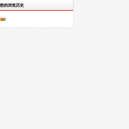
您的浏览历史