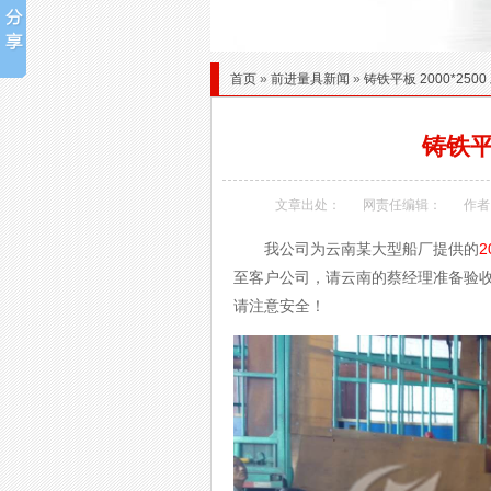
首页
»
前进量具新闻
»
铸铁平板 2000*250
铸铁平板
文章出处：
网责任编辑：
作者
我公司为云南某大型船厂提供的
2
至客户公司，请云南的蔡经理准备验
请注意安全！