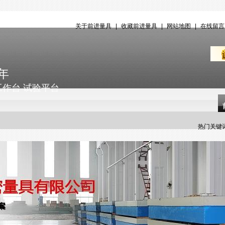
关于前进量具
|
收藏前进量具
|
网站地图
|
在线留
年
工作台 试验平台
热门关键词