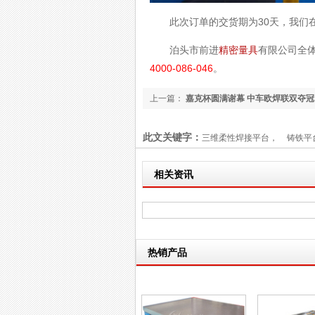
此次订单的交货期为30天，我们在
泊头市前进
精密量具
有限公司全
4000-086-046
。
上一篇：
嘉克杯圆满谢幕 中车欧焊联双夺冠
2016（第四届）北京“嘉克杯”国际焊接技能
此文关键字：
三维柔性焊接平台，
铸铁平
相关资讯
热销产品