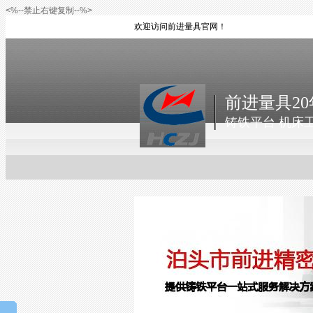
<%--禁止右键复制--%>
欢迎访问前进量具官网！
前进量具20
铸铁平台 机床