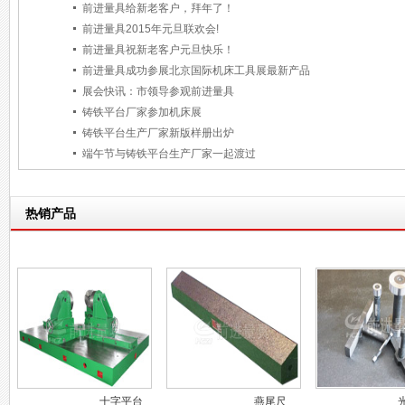
前进量具给新老客户，拜年了！
前进量具2015年元旦联欢会!
前进量具祝新老客户元旦快乐！
前进量具成功参展北京国际机床工具展最新产品
展会快讯：市领导参观前进量具
铸铁平台厂家参加机床展
铸铁平台生产厂家新版样册出炉
端午节与铸铁平台生产厂家一起渡过
热销产品
十字平台
燕尾尺