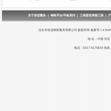
关于前进量具
|
铸铁平台/平板系列
|
三维柔性焊接工装
|
泊头市前进精密量具有限公司 版权所有 备案号:< a href="http://w
地 址：中国 河北
电话：0317-8175819 传真：03