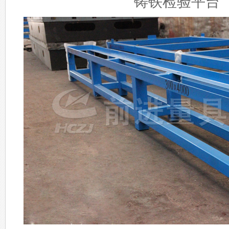
铸铁检验平台