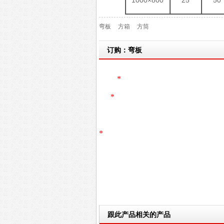
1000×800
25
50
弯板
方箱
方筒
订购：弯板
跟此产品相关的产品