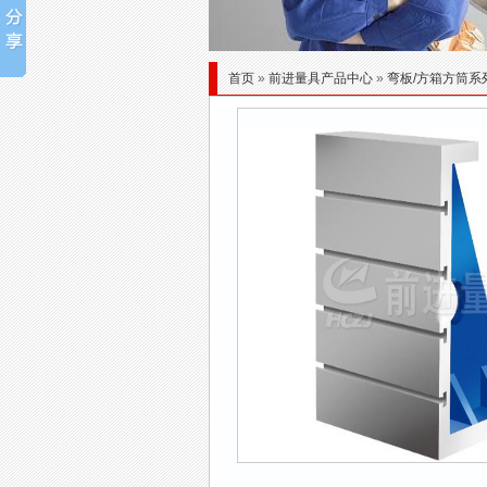
首页
»
前进量具产品中心
»
弯板/方箱方筒系