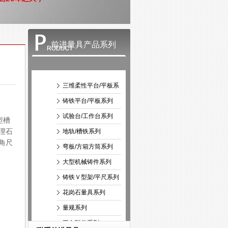
前进量具产品系列
三维柔性平台/平板系
列
铸铁平台/平板系列
试验台/工作台系列
型槽
理石
地轨/槽铁系列
角尺
弯板/方箱方筒系列
大型机械铸件系列
铸铁Ｖ型架/平尺系列
花岗石量具系列
量规系列
平台附件系列