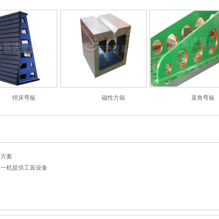
镗床弯板
磁性方箱
直角弯板
决方案
古一机提供工装设备