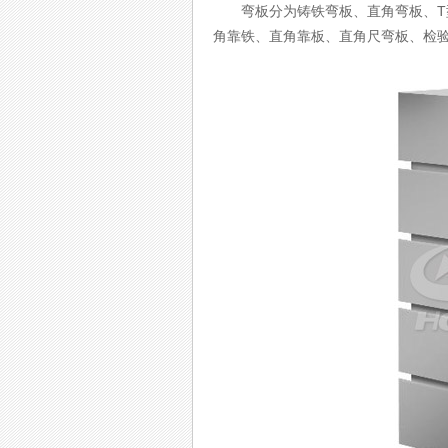
弯板分为铸铁弯板、直角弯板、T型
角靠铁、直角靠板、直角尺弯板、检