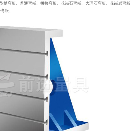
槽弯板、普通弯板、拼接弯板、花岗石弯板、大理石弯板、花岗岩弯板
验弯板。