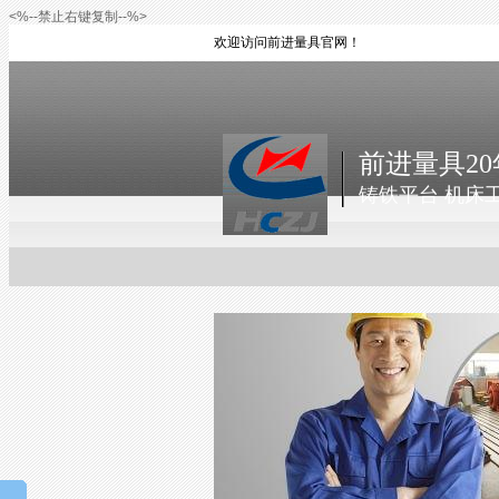
<%--禁止右键复制--%>
欢迎访问前进量具官网！
前进量具20
铸铁平台 机床