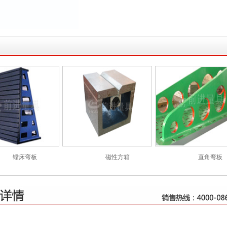
镗床弯板
磁性方箱
直角弯板