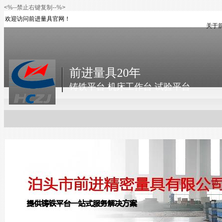
<%--禁止右键复制--%>
欢迎访问前进量具官网！
关于
前进量具20年
铸铁平台 机床工作台 试验平台