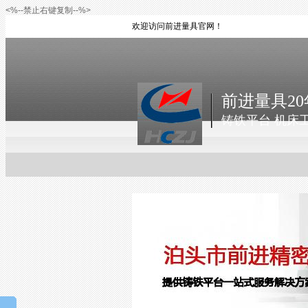
<%--禁止右键复制--%>
欢迎访问前进量具官网！
前进量具20
铸铁平台 机床