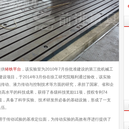
2010
7
提供
铸铁平台
，该实验室
为
年
月份批准建设的第三批机械工
2014
3
建设项目，于
年
月份在徐工研究院顺利通过验收，该实验
械传动、液力传动与控制技术等方面的研究，承担了国家、省和企
11
74
较高水平的科技成果，获得了各级科技奖励
项，授权专利
篇，具备了科学实验、技术研发所必备的基础设施，形成了一支
队伍。
用于传动试验的基准定位面，为传动实验的高效有序进行提供了