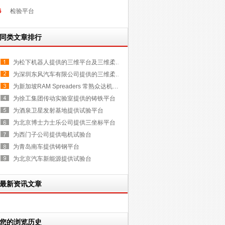
6
检验平台
同类文章排行
为松下机器人提供的三维平台及三维柔性组合焊接工装系统
为深圳东风汽车有限公司提供的三维柔性焊接组合工装
为新加坡RAM Spreaders 常熟众达机械工程有限公司提供三维焊接工装
为徐工集团传动实验室提供的铸铁平台
为酒泉卫星发射基地提供试验平台
为北京博士力士乐公司提供三坐标平台
为西门子公司提供电机试验台
为青岛南车提供铸钢平台
为北京汽车新能源提供试验台
最新资讯文章
您的浏览历史