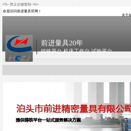
<%--禁止右键复制--%>
欢迎访问前进量具官网！
关于
前进量具20年
铸铁平台 机床工作台 试验平台