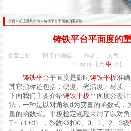
首页
»
前进量具新闻
»
铸铁平台平面度的重要性
铸铁平台平面度的
文章出处：
网责任编辑：
作者：
人气：
-
15:48:00【
大
中
小
】
铸铁平台
平面度是影响
铸铁平板
准确
其它指标还包括：硬度、光洁度、材质、
下面我们主要介绍
铸铁平板
平面度公差计
法，一种是以对角线d为变量的函数式，
量的函数式。平板检定规程采用了以对角
T=（1+d），系数K对00、0、1、2、3级