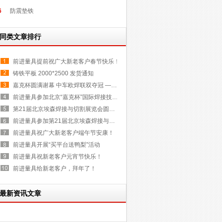
6
防震垫铁
同类文章排行
前进量具提前祝广大新老客户春节快乐！
铸铁平板 2000*2500 发货通知
嘉克杯圆满谢幕 中车欧焊联双夺冠 ——记2016（第四届）北京“嘉克杯”国际焊接技能大赛
前进量具参加北京“嘉克杯”国际焊接技能大赛
第21届北京埃森焊接与切割展览会圆满结束
前进量具参加第21届北京埃森焊接与切割展
前进量具祝广大新老客户端午节安康！
前进量具开展“买平台送鸭梨”活动
前进量具祝新老客户元宵节快乐！
前进量具给新老客户，拜年了！
最新资讯文章