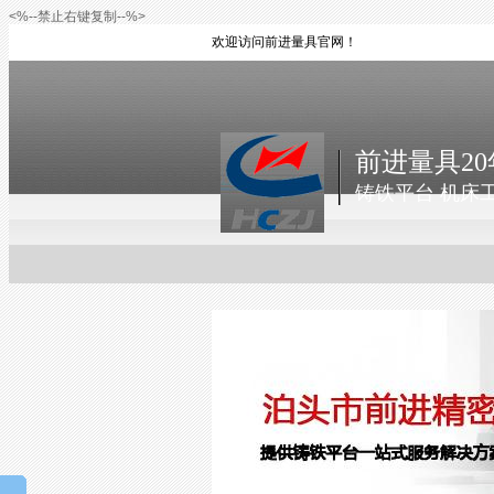
<%--禁止右键复制--%>
欢迎访问前进量具官网！
前进量具20
铸铁平台 机床