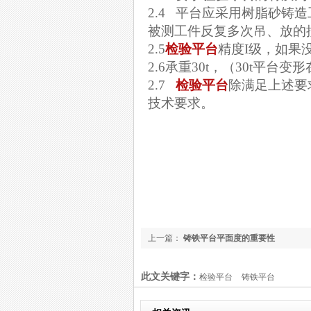
2.4 平台应采用树脂砂铸
被测工件反复多次吊、放的
2.5
检验平台
精度
I
级，如果没
2.6承重30t，（30t平台变形
2.7
检验平台
除满足上述要求外
技术要求。
上一篇：
铸铁平台平面度的重要性
此文关键字：
检验平台
铸铁平台