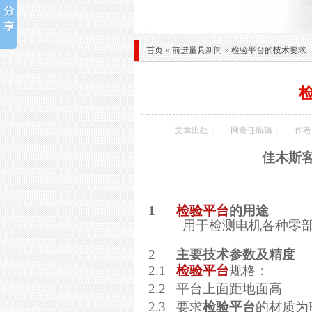
首页
»
前进量具新闻
»
检验平台的技术要求
文章出处：
网责任编辑：
作者
佳木斯
1
检验平台
的用途
用于检测电机各种零
2
主要技术参数及精度
2.1
检验平台
规格： 长35
2.2 平台上面距地面高 
2.3 要求
检验平台
的材质为