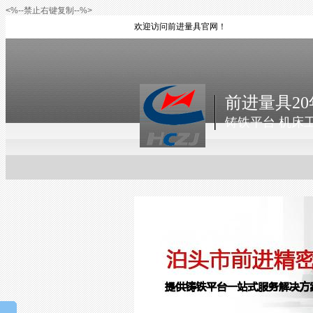
<%--禁止右键复制--%>
欢迎访问前进量具官网！
前进量具20
铸铁平台 机床