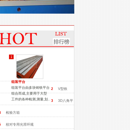
1
组装平台
组装平台由多块铸铁平台
2
V型铁
组合而成,主要用于大型
工件的各种检测,测量,划..
3
3D八角平
台
4
检验方箱
5
校对专用光滑环规