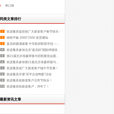
6
单口铁
同类文章排行
前进量具提前祝广大新老客户春节快乐！
铸铁平板 2000*2500 发货通知
嘉克杯圆满谢幕 中车欧焊联双夺冠 ——记2016（第四届）北京“嘉克杯”国际焊接技能大赛
前进量具参加北京“嘉克杯”国际焊接技能大赛
第21届北京埃森焊接与切割展览会圆满结束
前进量具参加第21届北京埃森焊接与切割展
前进量具祝广大新老客户端午节安康！
前进量具开展“买平台送鸭梨”活动
前进量具祝新老客户元宵节快乐！
前进量具给新老客户，拜年了！
最新资讯文章