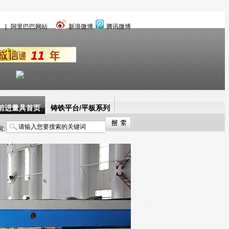
言
|
阿里巴巴网站
新浪微博
腾讯微博
前进量具首页
铸铁平台/平板系列
:
三维柔性焊接工装
产品中心
解决方案
经典案例
关于前进量具
新闻快讯
联系前进量具